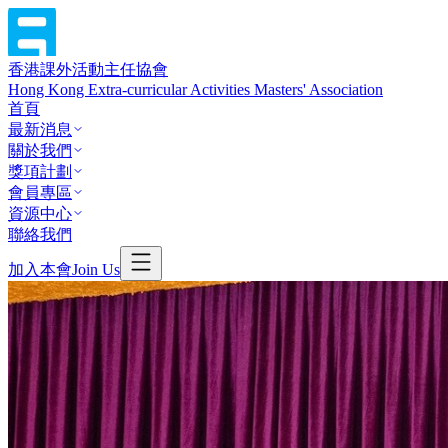
香港課外活動主任協會
Hong Kong Extra-curricular Activities Masters' Association
首頁
最新消息
關於我們
獎項計劃
會員專區
資源中心
聯絡我們
加入本會
Join Us