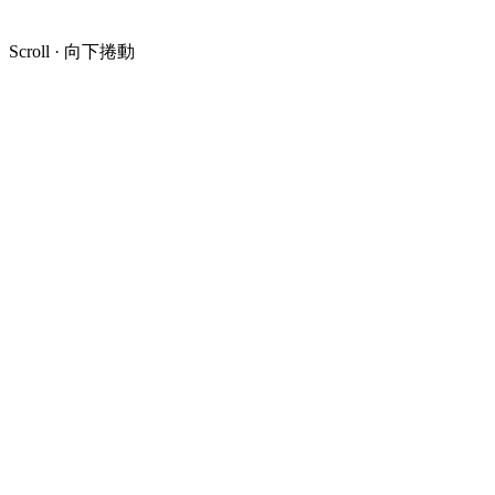
Scroll · 向下捲動
40+
年歷史 Years of Legacy
1984
創立年份 Founded