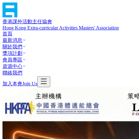
香港課外活動主任協會
Hong Kong Extra-curricular Activities Masters' Association
首頁
最新消息
關於我們
獎項計劃
會員專區
資源中心
聯絡我們
加入本會
Join Us