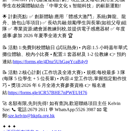
學生在校園體驗結合「中華文化 x 智能科技」的嶄新運動!
🌟 計劃亮點: ✅ 創新體驗:應用「體感大激鬥」系統(舞龍、龍
舟、搶包山等項目) ✅ 長幼共融:鼓勵學生與長輩(如祖父母)組
隊 ✅ 專業資源:總會派教練到校,並提供電子感應器材 ✅ 年度
盛事:參加 2026 年夏季全港大賽 🏆
📝 活動 1:免費到校體驗日 (試玩熱身) • 內容:1.5 小時嘉年華式
攤位體驗、校內小比賽 • 配置:1 套器材及 1-2 位教練 👉 預約
連結:
https://forms.gle/4Dnz5UhGagYcaB4y9
📝 活動 2:核心計劃 (工作坊及全港大賽) • 規模:每校最多 3 隊
(每隊 5 位學生 + 5 位長輩) • 內容:4 堂工作坊,掌握指定動作技
巧 • 獎項:2026 年 6 月全港大賽參賽資格 👉 報名連
結:
https://forms.gle/iCR57BHE7nPWEUH76
🚀 名額有限,先到先得! 如有查詢,歡迎聯絡項目主任 Kelvin
Sze: 📞 電話:2679 2611 💬 WhatsApp:5526 3987 📧 電
郵:
sze.kelvin@hkpfa.org.hk
✦ ✦ ✦