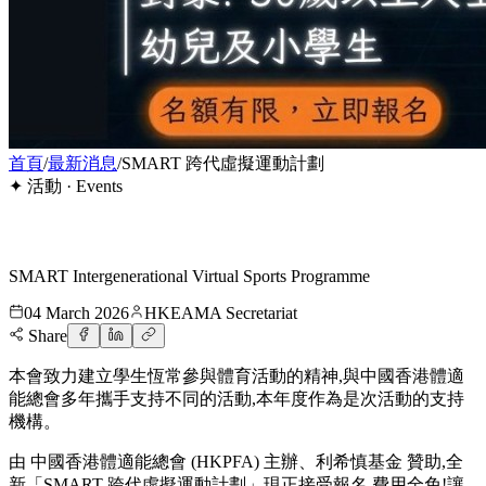
首頁
/
最新消息
/
SMART 跨代虛擬運動計劃
✦
活動
·
Events
SMART Intergenerational Virtual Sports Programme
04 March 2026
HKEAMA Secretariat
Share
本會致力建立學生恆常參與體育活動的精神,與中國香港體適
能總會多年攜手支持不同的活動,本年度作為是次活動的支持
機構。
由 中國香港體適能總會 (HKPFA) 主辦、利希慎基金 贊助,全
新「SMART 跨代虛擬運動計劃」現正接受報名,費用全免!讓