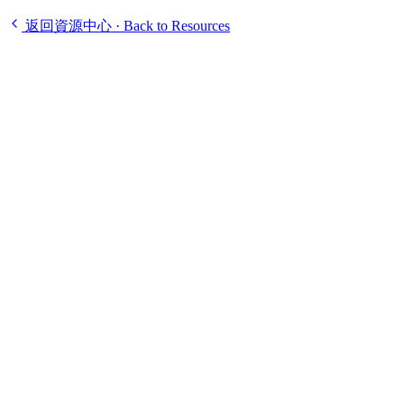
返回資源中心 · Back to Resources
2009–2012 香港中學課外活動調查
Open
Download
2014 香港小學課外活動調查
Open
Download
2017 香港中學課外活動調查
Open
Download