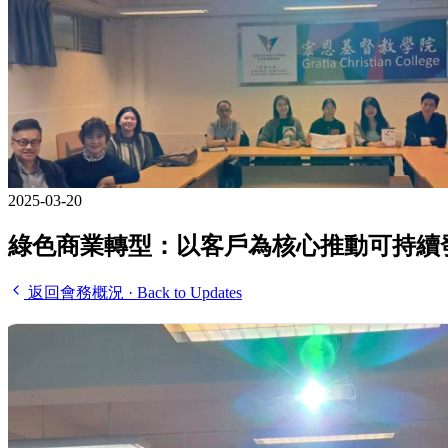
2025-03-20
綠色商業轉型：以客戶為核心推動可持續
返回會務概況 · Back to Updates